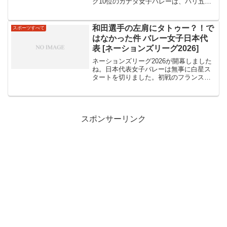
ク10位のカナダ女子バレーは、パリ五輪
をかけて本気で戦ってくる相手なので日
本は注意したいです。なぜなら、カナダ
は勝ち点がないと、ギリギリ落選してし
和田選手の左肩にタトゥー？！で
スポーツすべて
まう位置にいる...
はなかった件 バレー女子日本代
表 [ネーションズリーグ2026]
ネーションズリーグ2026が開幕しました
ね。日本代表女子バレーは無事に白星ス
タートを切りました。初戦のフランス戦
は見事3－1でした。このまま頑張ってほ
しいですね。さて、試合中に和田選手の
肩に注目が集まったのではないですか？
一見タトゥーのよう...
スポンサーリンク