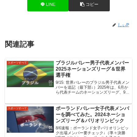
LINE
コピー
しぃP
関連記事
ブラジルバレー男子代表メンバー
スポーツすべて
2025ネーションズリーグ＆世界
選手権
9/15: 世界バレーのブラジル男子代表メン
バーを追記（最下部↓）2025年は、6月か
ら代表チームのネーションズリーグ、9月
の世界選手権、さらに12月にはクラブチ
ームが出場する世界クラブ選手権があり
ます。現時点でブラジル男子は日本の1つ
ポーランドバレー女子代表メンバ
スポーツすべて
下の...
ーを調べてみた。2024ネーショ
ンズリーグ＆パリオリンピック
8/6速報：ポーランド女子パリオリンピッ
ク出場メンバー要チェック↓（準々決勝