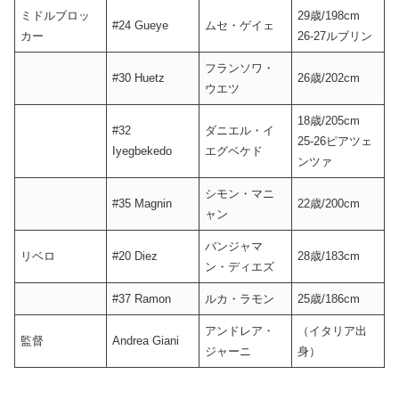
ミドルブロッ
29歳/198cm
#24 Gueye
ムセ・ゲイェ
カー
26-27ルブリン
フランソワ・
#30 Huetz
26歳/202cm
ウエツ
18歳/205cm
#32
ダニエル・イ
25-26ピアツェ
Iyegbekedo
エグベケド
ンツァ
シモン・マニ
#35 Magnin
22歳/200cm
ャン
バンジャマ
リベロ
#20 Diez
28歳/183cm
ン・ディエズ
#37 Ramon
ルカ・ラモン
25歳/186cm
アンドレア・
（イタリア出
監督
Andrea Giani
ジャーニ
身）