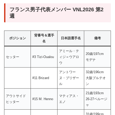
フランス男子代表メンバー VNL2026 第2
週
背番号＆選手
ポジション
日本語選手名
備考
名
アミール・テ
20歳/197cm
セッター
#3 Tizi-Oualou
ィジ＝ウアロ
モデナ
ウ
アントワー
32歳/196cm
#11 Brizard
ヌ・ブリザー
大阪ブルテオ
ル
ン
21歳/193cm
アウトサイド
マティアス・
#15 M. Henno
26-27ペルージ
ヒッター
エノ
ャ
31歳/199cm