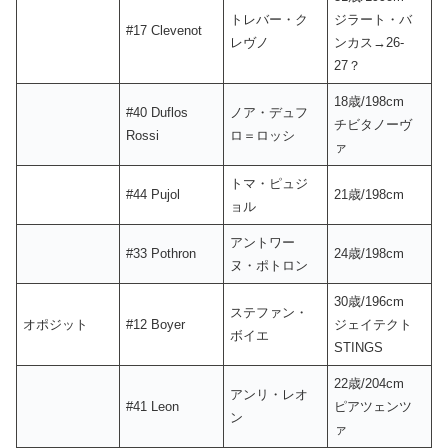
トレバー・ク
ジラート・バ
#17 Clevenot
レヴノ
ンカス→26-
27？
18歳/198cm
#40 Duflos
ノア・デュフ
チビタノーヴ
Rossi
ロ＝ロッシ
ァ
トマ・ピュジ
#44 Pujol
21歳/198cm
ョル
アントワー
#33 Pothron
24歳/198cm
ヌ・ポトロン
30歳/196cm
ステファン・
オポジット
#12 Boyer
ジェイテクト
ボイエ
STINGS
22歳/204cm
アンリ・レオ
#41 Leon
ピアツェンツ
ン
ァ