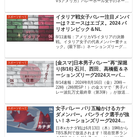
VSアメリカ）バレーボール女子のネーシ
ョンズリーグが始まりましたね。すでに3
戦連勝していてパリ五輪の切符も全く夢
ではないです。（→NL2024で日本女子バ
イタリア戦女子バレー注目メンバ
スポーツすべて
レーは堂...
ーは？エースはエゴヌ。2024 パ
リオリンピック＆NL
8/11速報：アメリカVSイタリアの決勝
戦。イタリア女子の代表メンバー要チェ
ック。(最下部↓）ネーションズリーグ
2024の準決勝（女子）では、日本がブラ
ジルに勝ちましたね！いつも勝ち上がる
と立ちはだかってくるブラジル。。。ネ
[金スマ]日本男子バレー”再”深堀
スポーツすべて
ーションズリーグ...
り(8/16) 石川、西田、高橋藍＆ネ
ーションズリーグ2024スーパー
プレイ等。
8/14速報：2024年8月16日（金）20時～
22時（2時間SP！）の金スマで「男子バ
レー波乱万丈最終章（第3弾）」が放送さ
れるそうです🏐スタジオにはキャプテン
石川選手が緊急出演⚠◎過去の第２弾は
エース３人（石川、高橋、西田）にフォ
女子バレー パリ五輪かけるカナ
スポーツすべて
ーカス...
ダメンバー。バンライク選手が強
い！ネーションズリーグ2024見
どころ
日本xカナダ戦は6月13日（木）19時から
TBS系列で放送されます！現在世界ラン