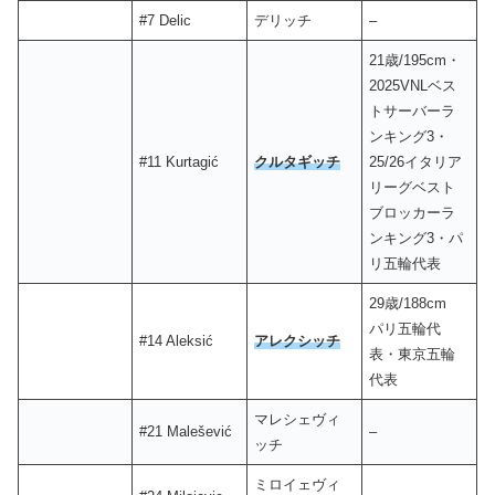
#7 Delic
デリッチ
–
21歳/195cm・
2025VNLベス
トサーバーラ
ンキング3・
#11 Kurtagić
クルタギッチ
25/26イタリア
リーグベスト
ブロッカーラ
ンキング3・パ
リ五輪代表
29歳/188cm
パリ五輪代
#14 Aleksić
アレクシッチ
表・東京五輪
代表
マレシェヴィ
#21 Malešević
–
ッチ
ミロイェヴィ