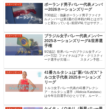
ポーランド男子バレー代表メンバ
スポーツすべて
ー2026ネーションズリーグ
7/30追記：強豪ポーランド男子ファイナ
ルメンバーは第1週の日本戦の時とはガラ
ッと変わっている↓前回VNLではサザク選
手やシャルプク選手が第1週から大会を通
して存在感を見せていて、日本戦でも苦
しめられました。若手では20歳ミドルの
ブラジル女子バレー代表メンバー
スポーツすべて
ノワク選手...
2025ネーションズリーグ&世界選
手権
9/2追記: 世界バレーのブラジル女子メン
バー7/22: ファイナルはアナ・クリスティ
ーナ選手が欠場↓↓ スタメン予想
↓↓2025年6月時点で、ブラジルはFIVB世
界ランク2位。ネーションズリーグ2025の
第1週目、ブラジルはチェコ、...
41番カルタシュは”新バルガス”ト
スポーツすべて
ルコ女子代表 2025ネーションズ
リーグ
トルコ女子バレー代表の41番アレクシ
ア・カルタシュ選手（Aleksia Karutasu）
は今年注目選手のひとりです。ルーマニ
ア出身でトルコ国籍を取得した女子バレ
ーボール選手で、ネーションズリーグ
2025のトルコ代表Aとして第1週から旋風
ケイタ・ノウモリ（新星バレー男
スポーツすべて