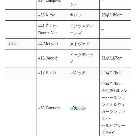
#24 Milojevic
–
ッチ
#26 Kirov
キロフ
20歳/189cm
#41 Čikuc-
チクツ＝ディ
–
Deans Nat.
ーンズ
リベロ
#4 Medved
メドヴェド
–
イェグディッ
#16 Jegdić
31歳/167cm
チ
#17 Pakić
パキッチ
22歳/178cm
23歳/179cm
今期第1週レシ
ーバーランキ
ング１＆ディ
#32 Gocanin
ゴカニン
ガーランキン
グ2・
セルビアリー
グMVP