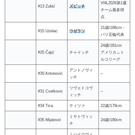
VNL2026第1週
#13 Zubić
ズビッチ
チーム最多得
点
21歳/188cm・
#15 Uzelac
ウゼラツ
パリ五輪代表
24歳/181cm
#25 Čajić
チャイッチ
アメリカ→ト
ルコリーグ
アントノヴィ
#30 Antonović
–
ッチ
ツヴェトコヴ
#31 Cvetkovic
–
ィッチ
#34 Tica
ティツァ
22歳/179cm
ミヤトヴィッ
#35 Mijatović
24歳/190cm
チ
ミハイロヴィ