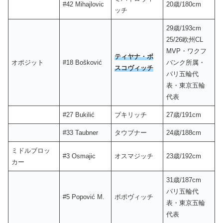
#42 Mihajlovic
20歳/180cm
ッチ
29歳/193cm
25/26欧州CL
MVP・ワクフ
ティヤナ・ボ
オポジット
#18 Bošković
バンク所属・
スコヴィッチ
パリ五輪代
表・東京五輪
代表
#27 Bukilić
ブキリッチ
27歳/191cm
#33 Taubner
タウブナー
24歳/188cm
ミドルブロッ
#3 Osmajic
オスマジッチ
23歳/192cm
カー
31歳/187cm
パリ五輪代
#5 Popović M.
ポポヴィッチ
表・東京五輪
代表