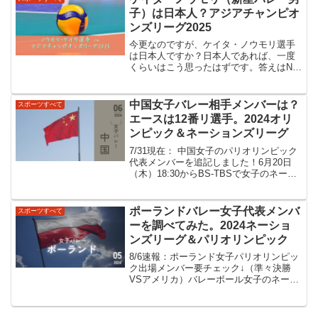
を...
子）は日本人？アジアチャンピオ
ンズリーグ2025
今更なのですが、ケイタ・ノウモリ選手
は日本人ですか？日本人であれば、一度
くらいはこう思ったはずです。答えはNo
なのですが、イタリアリーグや今回のア
ジアチャンピオンズリーグでもその前の
韓国リーグなどでも、ケイタ選手の活躍
中国女子バレー相手メンバーは？
スポーツすべて
が目覚ましいです。今回...
エースは12番リ選手。2024オリ
ンピック＆ネーションズリーグ
7/31現在： 中国女子のパリオリンピック
代表メンバーを追記しました！6月20日
（木）18:30からBS-TBSで女子のネーシ
ョンズリーグ準々決勝の日本対中国で
す！連日、バレーボールの試合で忙しい
ですね。女子のネーションズリーグ2024
ポーランドバレー女子代表メンバ
スポーツすべて
ファ...
ーを調べてみた。2024ネーショ
ンズリーグ＆パリオリンピック
8/6速報：ポーランド女子パリオリンピッ
ク出場メンバー要チェック↓（準々決勝
VSアメリカ）バレーボール女子のネーシ
ョンズリーグが始まりましたね。すでに3
戦連勝していてパリ五輪の切符も全く夢
ではないです。（→NL2024で日本女子バ