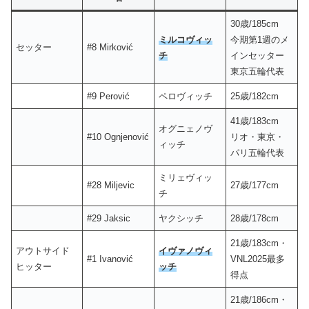
30歳/185cm
ミルコヴィッ
今期第1週のメ
セッター
#8 Mirković
チ
インセッター
東京五輪代表
#9 Perović
ペロヴィッチ
25歳/182cm
41歳/183cm
オグニェノヴ
#10 Ognjenović
リオ・東京・
ィッチ
パリ五輪代表
ミリェヴィッ
#28 Miljevic
27歳/177cm
チ
#29 Jaksic
ヤクシッチ
28歳/178cm
21歳/183cm・
アウトサイド
イヴァノヴィ
#1 Ivanović
VNL2025最多
ヒッター
ッチ
得点
21歳/186cm・