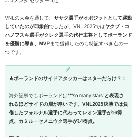
5.コメンダ セッター 4点
VNLの大会を通して、
ササク選手がオポジットとして躍動
していたのが印象的
でしたが、VNL 2025では
ヤクブ・コ
ハノフスキ選手がクレク選手の代行主将としてポーランド
を優勝に導き、MVP
まで獲得したのも特記すべき点の一
つです。
★ポーランドのサイドアタッカーはスターだらけ？：
海外記事でもポーランドは**“so many stars”
と表現さ
れるほどサイドの層が厚いです。VNL2025決勝では負
傷したフォルナル選手に代わってレオン選手が16得
点、カミル・セメニウク選手が14得点。