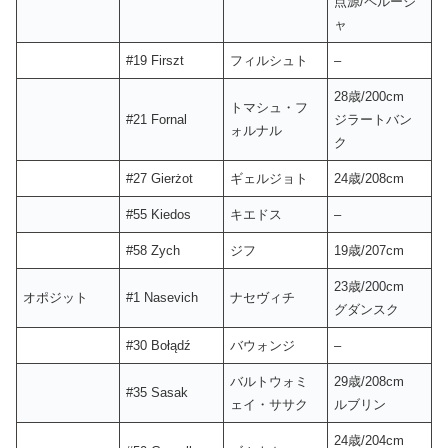
点源/ペルージ
ャ
#19 Firszt
フィルシュト
–
28歳/200cm
トマシュ・フ
#21 Fornal
ジラートバン
ォルナル
ク
#27 Gierżot
ギェルジョト
24歳/208cm
#55 Kiedos
キエドス
–
#58 Zych
ジフ
19歳/207cm
23歳/200cm
オポジット
#1 Nasevich
ナセヴィチ
グダンスク
#30 Bołądź
バウォンジ
–
バルトウォミ
29歳/208cm
#35 Sasak
ェイ・ササク
ルブリン
24歳/204cm