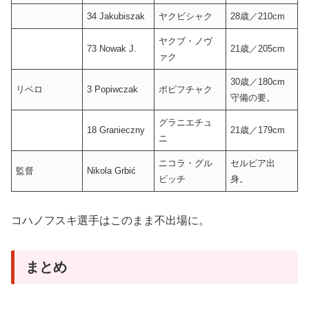
34 Jakubiszak
ヤクビシャク
28歳／210cm
ヤクブ・ノヴ
73 Nowak J.
21歳／205cm
ァク
30歳／180cm
リベロ
3 Popiwczak
ポピフチャク
守備の要。
グラニエチュ
18 Granieczny
21歳／179cm
ニ
ニコラ・グル
セルビア出
監督
Nikola Grbić
ビッチ
身。
コハノフスキ選手はこのまま不出場に。
まとめ