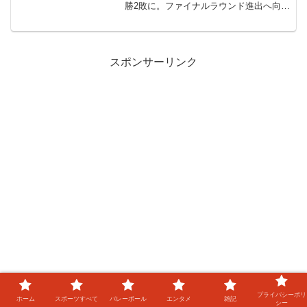
勝2敗に。ファイナルラウンド進出へ向け
て重要な第3週を迎えます。第3週の登録
メンバーには、海外リーグで活躍する主
力選手が揃った一方で、セッターや若手
選手の起用に...
スポンサーリンク
プライバシーポリ
ホーム
スポーツすべて
バレーボール
エンタメ
雑記
シー