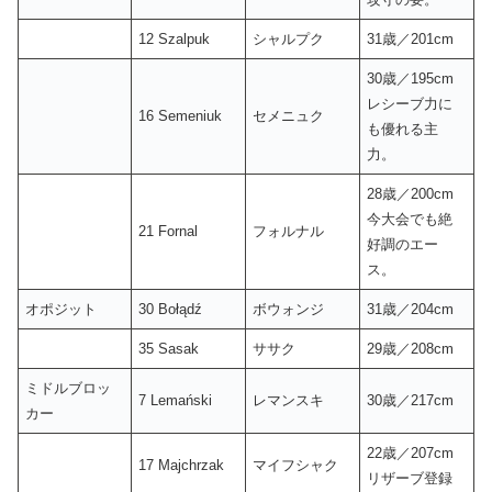
12 Szalpuk
シャルプク
31歳／201cm
30歳／195cm
レシーブ力に
16 Semeniuk
セメニュク
も優れる主
力。
28歳／200cm
今大会でも絶
21 Fornal
フォルナル
好調のエー
ス。
オポジット
30 Bołądź
ボウォンジ
31歳／204cm
35 Sasak
ササク
29歳／208cm
ミドルブロッ
7 Lemański
レマンスキ
30歳／217cm
カー
22歳／207cm
17 Majchrzak
マイフシャク
リザーブ登録