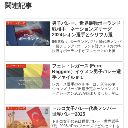
関連記事
男子バレー、世界最強ポーランド
スポーツすべて
戦相手 ネーションズリーグ
2024レオン選手とシリフカ選手
注目
8/8速報： ポーランドパリ五輪代表メンバ
ー要チェック↓ポーランド対アメリカの準
決勝はポーランドがフルセットの上勝
利。一進一退の攻防でどちらが勝っても
おかしくない試合でした！これにて、ポ
ーランドは決勝へ（48年ぶり？のメダル
フェレ・レガース (Ferre
スポーツすべて
獲得決定！）20...
Reggers）イケメン男子バレー選
手ファイル＃１
レガース選手のベルギーは、26年のネー
ションズリーグ出場決定ネーションズリ
ーグシーズン2025が始まりました。初
戦、男子バレーの日本対中国は3-0で日本
が圧勝。それでもティリ監督は、選手が
試合中自分たちのことに集中し、日本人
トルコ女子バレー代表メンバー
スポーツすべて
選手が必要な『c...
世界バレー2025
トルコ女子代表は世界バレー（世界選手
権）2025のPoolフェーズでどのセットも