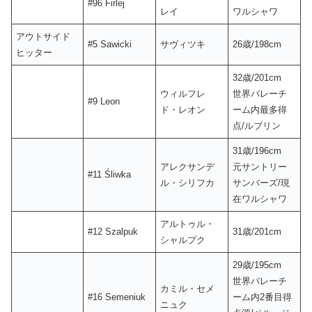
#96 Firlej
レイ
ワルシャワ
アウトサイド
#5 Sawicki
サヴィツキ
26歳/198cm
ヒッター
32歳/201cm
ウィルフレ
世界バレーチ
#9 Leon
ド・レオン
ーム内最多得
点/ルブリン
31歳/196cm
アレクサンデ
元サントリー
#11 Śliwka
ル・シリフカ
サンバーズ/現
在ワルシャワ
アルトゥル・
#12 Szalpuk
31歳/201cm
シャルプク
29歳/195cm
世界バレーチ
カミル・セメ
#16 Semeniuk
ーム内2番目得
ニュク