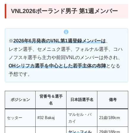
VNL2026ポーランド男子 第1週メンバー
※
2026年6月発表のVNL第1週登録メンバーは
、
レオン選手、セメニュク選手、フォルナル選手、コハ
ノフスキ選手ら主力や前回VNLのメンバーは外され、
OHシリフカ選手を中心とした若手主体の布陣
となる
予想です。
背番号＆選手
ポジション
日本語選手名
備考
名
マルセル・バ
セッター
#32 Bakaj
21歳/189cm
カイ
ヤン・フィル
29歳/188cm