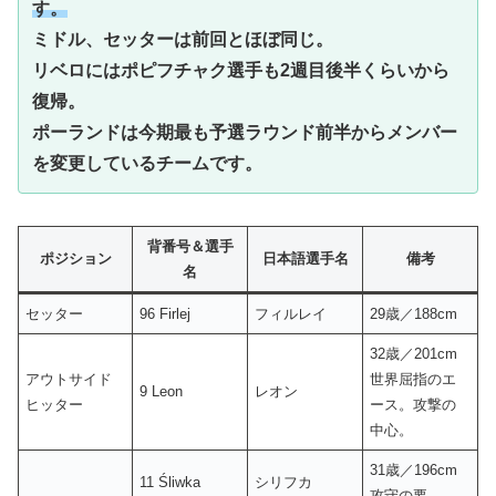
す。
ミドル、セッターは前回とほぼ同じ。
リベロにはポピフチャク選手も2週目後半くらいから
復帰。
ポーランドは今期最も予選ラウンド前半からメンバー
を変更しているチームです。
背番号＆選手
ポジション
日本語選手名
備考
名
セッター
96 Firlej
フィルレイ
29歳／188cm
32歳／201cm
アウトサイド
世界屈指のエ
9 Leon
レオン
ヒッター
ース。攻撃の
中心。
31歳／196cm
11 Śliwka
シリフカ
攻守の要。