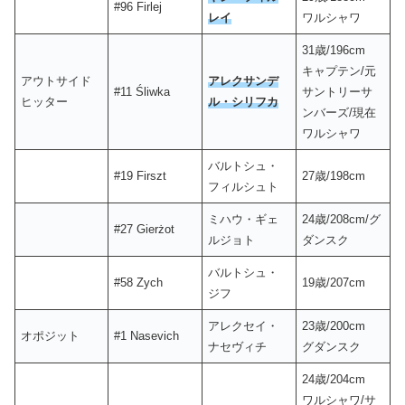
#96 Firlej
レイ
ワルシャワ
31歳/196cm
キャプテン/元
アウトサイド
アレクサンデ
#11 Śliwka
サントリーサ
ヒッター
ル・シリフカ
ンバーズ/現在
ワルシャワ
バルトシュ・
#19 Firszt
27歳/198cm
フィルシュト
ミハウ・ギェ
24歳/208cm/グ
#27 Gierżot
ルジョト
ダンスク
バルトシュ・
#58 Zych
19歳/207cm
ジフ
アレクセイ・
23歳/200cm
オポジット
#1 Nasevich
ナセヴィチ
グダンスク
24歳/204cm
ワルシャワ/サ