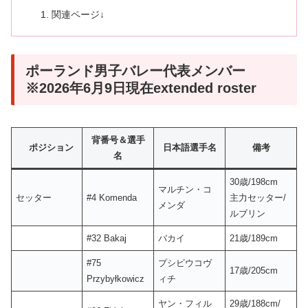
関連ページ↓
ポーランド男子バレー代表メンバー
※2026年6月9日現在extended roster
背番号＆選手
ポジション
日本語選手名
備考
名
30歳/198cm
マルチン・コ
セッター
#4 Komenda
主力セッター/
メンダ
ルブリン
#32 Bakaj
バカイ
21歳/189cm
#75
プシビウコヴ
17歳/205cm
Przybyłkowicz
ィチ
ヤン・フィル
29歳/188cm/