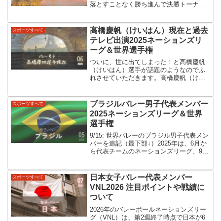
落とすことなく勝ち進んで決勝トーナメ
ントに進んでいます。トルコ女子世界バ
レー戦績Poolフェーズ： スペイン、ブ
ルガリア、カナダ すべて3-0 〇決勝トー
高橋慶帆（けいはん）現在と過去
スポーツすべて
ナメン...
テレビ出演2025ネーションズリ
ーグ＆世界選手権
ついに、世に出てしまった！と高橋慶帆
（けいはん）選手が話題のようなのでふ
れさせていただきます。高橋慶帆（けい
はん）選手は、『注目の若手』の1人とし
て過去河合会長に太鼓判を押されていた
人物。会長が若手の何名かをピックアッ
ブラジルバレー男子代表メンバー
スポーツすべて
プすると、ひいきする形...
2025ネーションズリーグ＆世界
選手権
9/15: 世界バレーのブラジル男子代表メン
バーを追記（最下部↓）2025年は、6月か
ら代表チームのネーションズリーグ、9月
の世界選手権、さらに12月にはクラブチ
ームが出場する世界クラブ選手権があり
ます。現時点でブラジル男子は日本の1つ
日本女子バレー代表メンバー
スポーツすべて
下の...
VNL2026 注目ポイントや戦績に
ついて
2026年のバレーボールネーションズリー
グ（VNL）は、第2週終了時点で日本が6