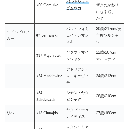
バルトシュ・
#50 Gomułka
ザクのかわり
ゴムウカ
になる選手
か？
バルトウォミ
30歳/217cm/次
ミドルブロッ
#7 Lemański
ェイ・レマン
年度ワルシャ
カー
スキ
ワ
ヤクブ・マイ
22歳/207cm
#17 Majchrzak
クシャク
オルステン
アドリアン・
#24 Markiewicz
マルキェヴィ
24歳/213cm
チ
#34
シモン・ヤク
28歳/210cm
Jakubiszak
ビシャク
ヤクブ・チュ
リベロ
#13 Ciunajtis
27歳/180cm
ナイティス
マクシミリア