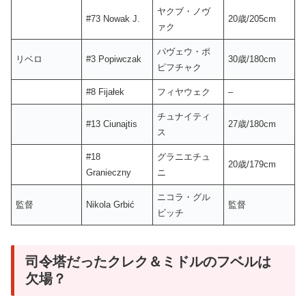
ヤクブ・ノヴ
#73 Nowak J.
20歳/205cm
ァク
パヴェウ・ポ
リベロ
#3 Popiwczak
30歳/180cm
ピフチャク
#8 Fijałek
フィヤウェク
–
チュナイティ
#13 Ciunajtis
27歳/180cm
ス
#18
グラニエチュ
20歳/179cm
Granieczny
ニ
ニコラ・グル
監督
Nikola Grbić
監督
ビッチ
司令塔だったクレク＆ミドルのフベルは
欠場？