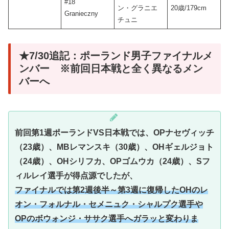
#18
ン・グラニエ
20歳/179cm
Granieczny
チュニ
★7/30追記：ポーランド男子ファイナルメ
ンバー ※前回日本戦と全く異なるメン
バーへ
前回第1週ポーランドVS日本戦では、OPナセヴィッチ
（23歳）、MBレマンスキ（30歳）、OHギェルジョト
（24歳）、OHシリフカ、OPゴムウカ（24歳）、Sフ
ィルレイ選手が得点源でしたが、
ファイナルでは第2週後半～第3週に復帰したOHのレ
オン・フォルナル・セメニュク・シャルプク選手や
OPのボウォンジ・ササク選手へガラッと変わりま