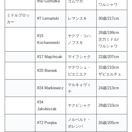
#50 Gomułka
ゴムウカ
ワルシャワ
ミドルブロッ
#7 Lemański
レマンスキ
30歳/217cm
カー
28歳/199cm
#15
ヤクブ・コハ
主力ミドル/
Kochanowski
ノフスキ
ワルシャワ
#17 Majchrzak
マイフシャク
22歳/207cm
マテウシュ・
32歳/210cm
#20 Bieniek
ビエニエク
ザビエルチェ
マルキェヴィ
#24 Markiewicz
24歳/213cm
チ
#34
ヤクビシャク
28歳/210cm
Jakubiszak
ノルベルト・
#72 Poręba
26歳/205cm
ポレンバ